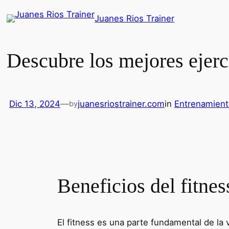
Saltar
Juanes Rios Trainer
al
contenido
Descubre los mejores ejerc
Dic 13, 2024
—
juanesriostrainer.com
in
Entrenamient
by
Beneficios del fitne
El fitness es una parte fundamental de la