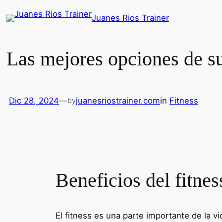
Saltar
Juanes Rios Trainer
al
contenido
Las mejores opciones de s
Dic 28, 2024
—
juanesriostrainer.com
in
Fitness
by
Beneficios del fitne
El fitness es una parte importante de la v