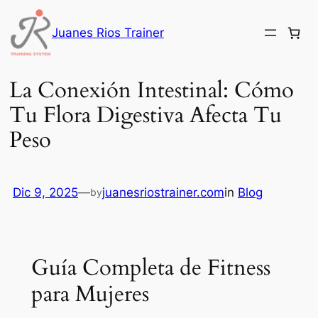
Saltar
al
Juanes Rios Trainer
contenido
La Conexión Intestinal: Cómo
Tu Flora Digestiva Afecta Tu
Peso
Dic 9, 2025
—
juanesriostrainer.com
in
Blog
by
Guía Completa de Fitness
para Mujeres