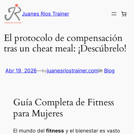
Saltar
al
Juanes Rios Trainer
contenido
El protocolo de compensación
tras un cheat meal: ¡Descúbrelo!
Abr 19, 2026
—
juanesriostrainer.com
in
Blog
by
Guía Completa de Fitness
para Mujeres
El mundo del
fitness
y el bienestar es vasto