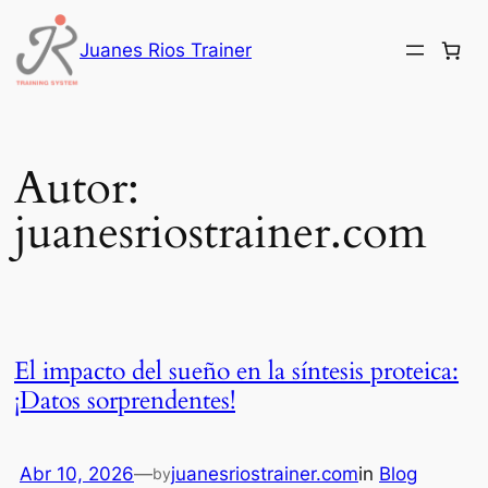
Saltar
al
Juanes Rios Trainer
contenido
Autor:
juanesriostrainer.com
El impacto del sueño en la síntesis proteica:
¡Datos sorprendentes!
Abr 10, 2026
—
juanesriostrainer.com
in
Blog
by